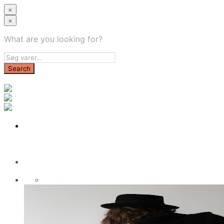
×
×
What are you looking for?